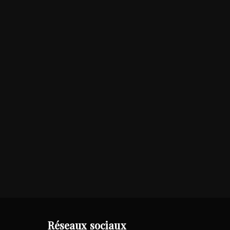
Réseaux sociaux