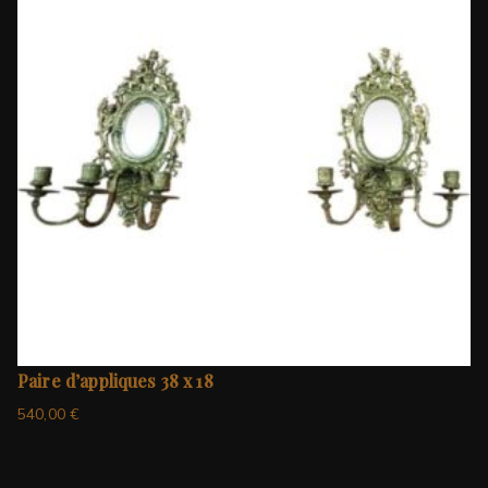
Paire d’appliques 38 x 18
540,00
€