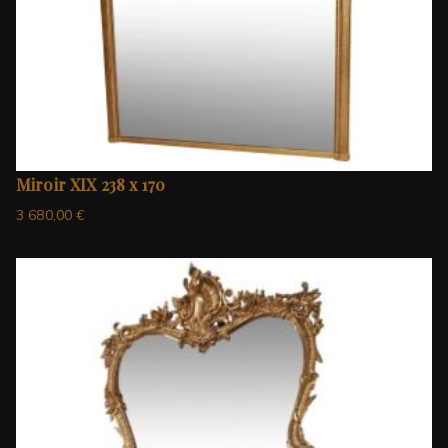
Miroir XIX 238 x 170
3 680,00
€