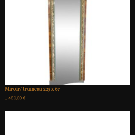
Miroir/ trumeau 225 x 67
1 480,00
€