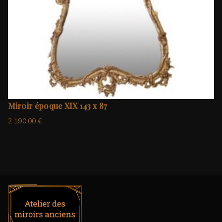
Miroir époque XIX 143 x 87
2 190,00
€