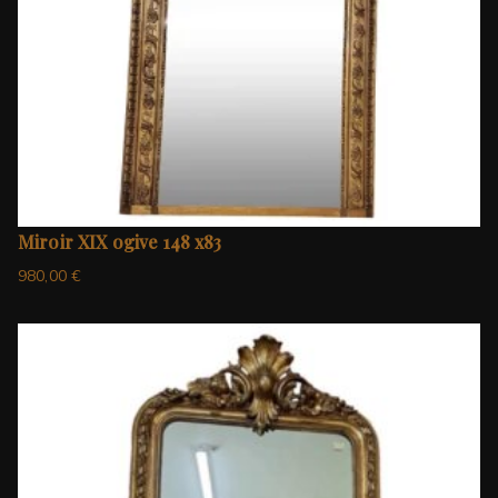
Miroir XIX ogive 148 x83
980,00
€