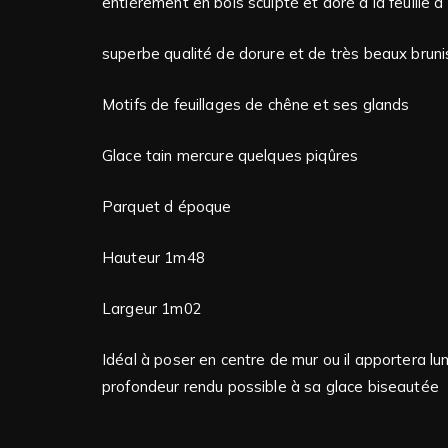
entièrement en bois sculpté et doré à la feuille d
superbe qualité de dorure et de très beaux brunis
Motifs de feuillages de chêne et ses glands
Glace tain mercure quelques piqûres
Parquet d époque
Hauteur 1m48
Largeur 1m02
Idéal à poser en centre de mur ou il apportera lu
profondeur rendu possible à sa glace biseautée