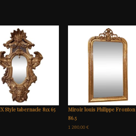
X Style tabernacle 81x 65
Miroir louis Philippe Fronton 
86.5
€
1 280,00
€