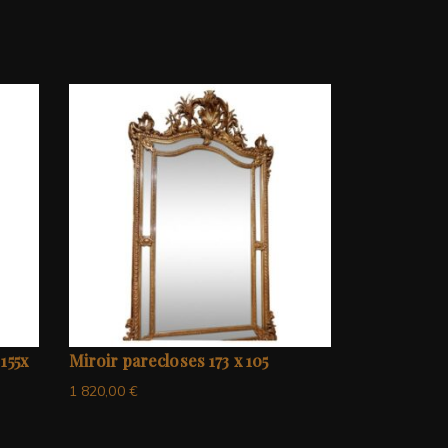
155x
Miroir parecloses 173 x 105
1 820,00
€