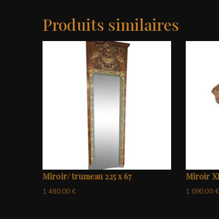
Produits similaires
Miroir/ trumeau 225 x 67
Miroir XI
1 480,00
€
1 090,00